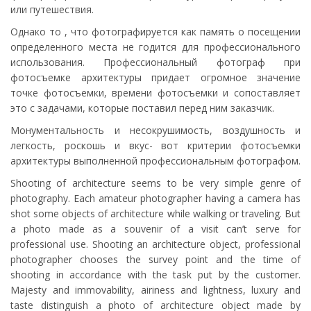
или путешествия.
Однако то , что фотографируется как память о посещении
определенного места не годится для профессионального
использования. Профессиональный фотограф при
фотосъемке архитектуры придает огромное значение
точке фотосъемки, времени фотосъемки и сопоставляет
это с задачами, которые поставил перед ним заказчик.
Монументальность и несокрушимость, воздушность и
легкость, роскошь и вкус- вот критерии фотосъемки
архитектуры выполненной профессиональным фотографом.
Shooting of architecture seems to be very simple genre of
photography. Each amateur photographer having a camera has
shot some objects of architecture while walking or traveling. But
a photo made as a souvenir of a visit can’t serve for
professional use. Shooting an architecture object, professional
photographer chooses the survey point and the time of
shooting in accordance with the task put by the customer.
Majesty and immovability, airiness and lightness, luxury and
taste distinguish a photo of architecture object made by