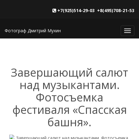
+7(925)514-29-03 +8(495)708-21-53
Фотограф Дмитрий Мухин
Toggl
navig
Завершающий салют
над музыкантами.
Фотосъемка
фестиваля «Спасская
башня».