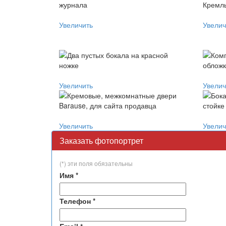
Увеличить
Увелич
Увеличить
Увелич
Увеличить
Увелич
Заказать фотопортрет
(*) эти поля обязательны
Имя
*
Телефон
*