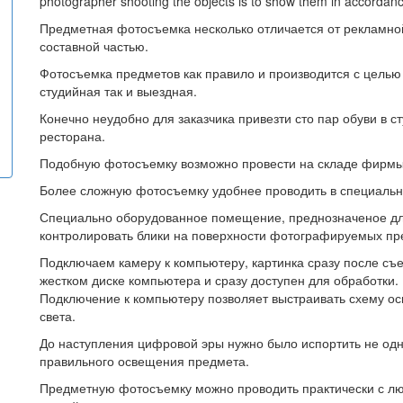
photographer shooting the objects is to show them in accordan
Предметная фотосъемка несколько отличается от рекламной
составной частью.
Фотосъемка предметов как правило и производится с цель
студийная так и выездная.
Конечно неудобно для заказчика привезти сто пар обуви в 
ресторана.
Подобную фотосъемку возможно провести на складе фирмы и
Более сложную фотосъемку удобнее проводить в специальн
Специально оборудованное помещение, преднозначеное дл
контролировать блики на поверхности фотографируемых пр
Подключаем камеру к компьютеру, картинка сразу после съ
жестком диске компьютера и сразу доступен для обработки.
Подключение к компьютеру позволяет выстраивать схему о
света.
До наступления цифровой эры нужно было испортить не одн
правильного освещения предмета.
Предметную фотосъемку можно проводить практически с л