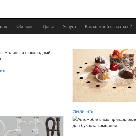
вная
Обо мне
Цены
Услуги
Как со мной связаться?
ить
Увеличить