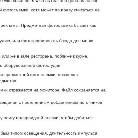
ce with customer’s wish as real and good as he can
 фотосъемки, хотя может по праву считаться ее
ю рекламы. Предметная фотосъемка бывает как
студию, или фотографировать блюда для меню
ли же в зале ресторана, поближе к кухне.
о оборудованной фотостудии.
я предметной фотосъемки, позволяет
едметов.
емки отражается на мониторе. Файл сохраняется на
свещения с постепенным добавлением источников
у пачку поляроидной пленки, чтобы добиться
юбым типом освещения, длительность импульса