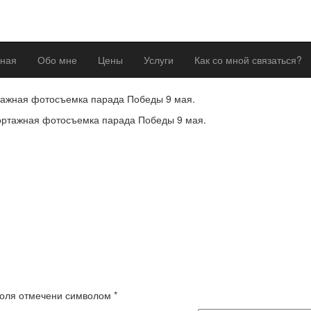
вная
Обо мне
Цены
Услуги
Как со мной связаться?
ажная фотосъемка парада Победы 9 мая.
 поля отмечени символом
*