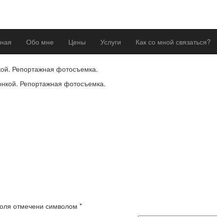
вная
Обо мне
Цены
Услуги
Как со мной связаться?
кой. Репортажная фотосъемка.
 поля отмечени символом
*