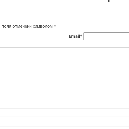
ые поля отмечени символом
*
Email*