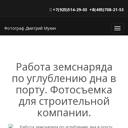
+7(925)514-29-03 +8(495)708-21-53
Фотограф Дмитрий Мухин
Toggl
navig
Работа земснаряда
по углублению дна в
порту. Фотосъемка
для строительной
компании.