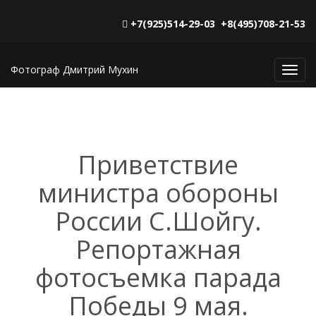
+7(925)514-29-03 +8(495)708-21-53
Фотограф Дмитрий Мухин
Toggl
navig
Приветствие
министра обороны
России С.Шойгу.
Репортажная
фотосъемка парада
Победы 9 мая.