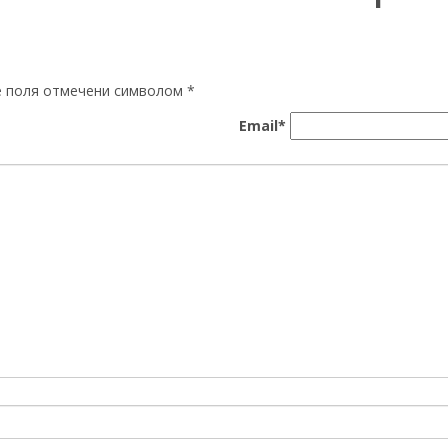
ые поля отмечени символом
*
Email*