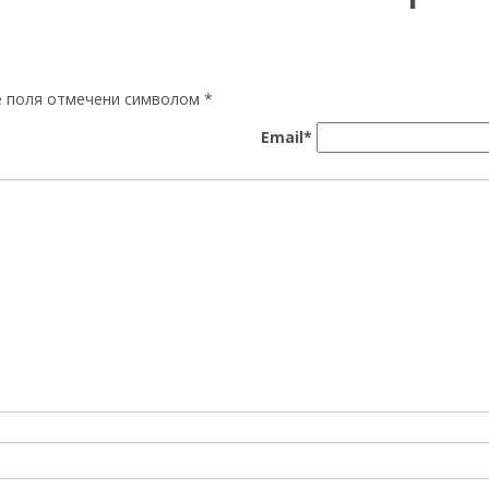
ые поля отмечени символом
*
Email*