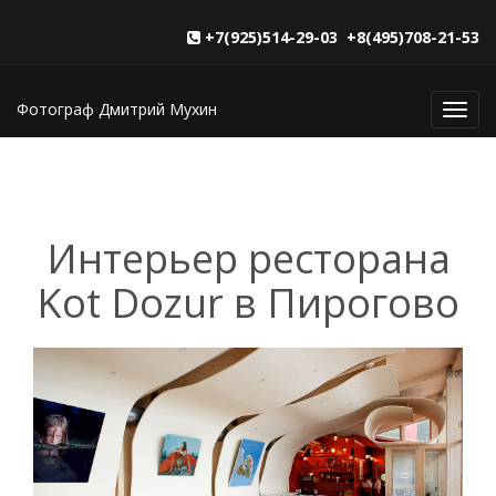
+7(925)514-29-03 +8(495)708-21-53
Фотограф Дмитрий Мухин
Toggl
navig
Интерьер ресторана
Kot Dozur в Пирогово