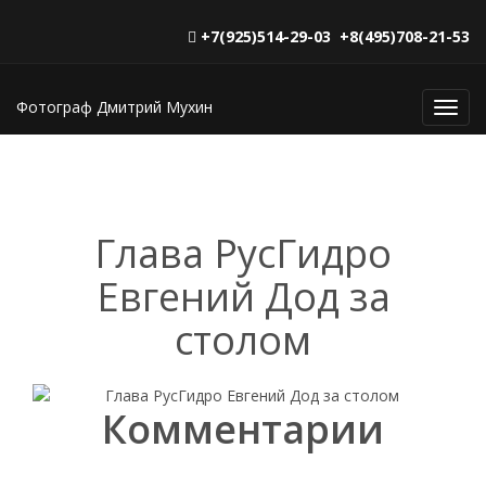
+7(925)514-29-03 +8(495)708-21-53
Фотограф Дмитрий Мухин
Toggl
navig
Глава РусГидро
Евгений Дод за
столом
Комментарии